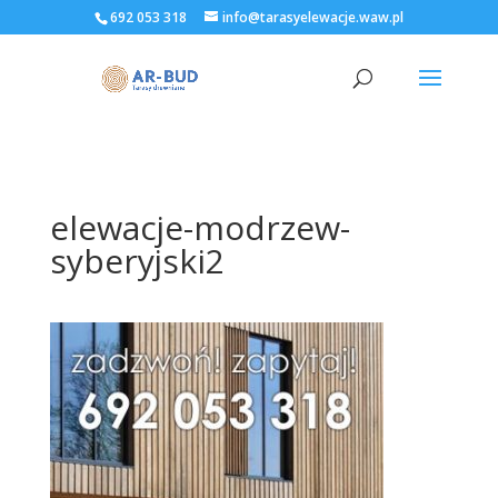
692 053 318
info@tarasyelewacje.waw.pl
elewacje-modrzew-
syberyjski2