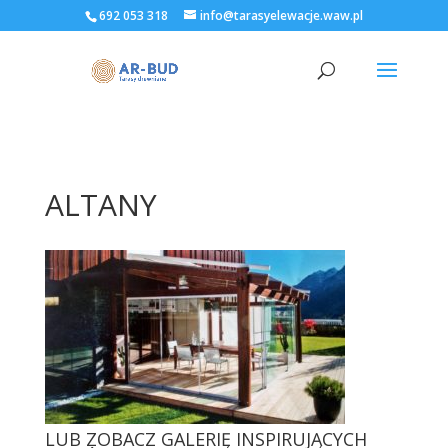
692 053 318
info@tarasyelewacje.waw.pl
ALTANY
LUB ZOBACZ GALERIĘ INSPIRUJĄCYCH