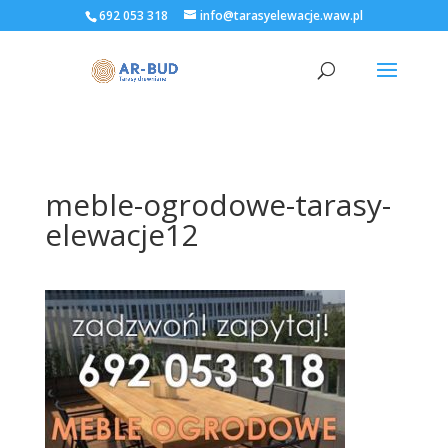
692 053 318
info@tarasyelewacje.waw.pl
meble-ogrodowe-tarasy-
elewacje12