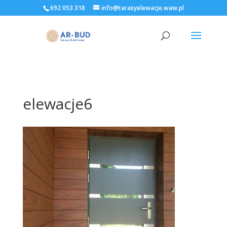
692 053 318
info@tarasyelewacje.waw.pl
elewacje6