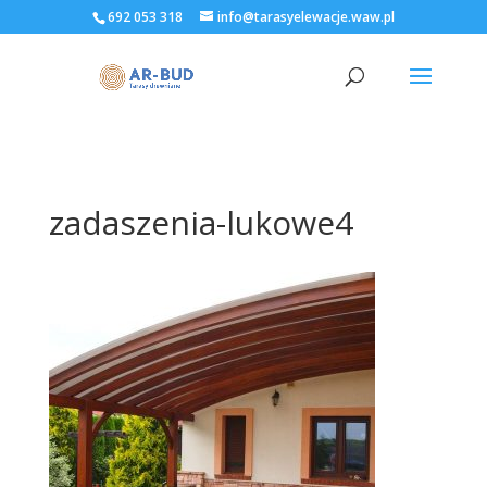
692 053 318
info@tarasyelewacje.waw.pl
zadaszenia-lukowe4