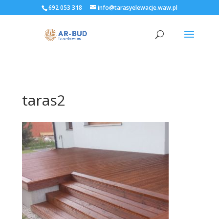
692 053 318
info@tarasyelewacje.waw.pl
taras2