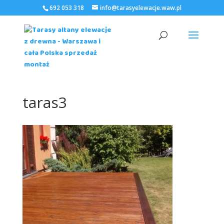
692 053 318
info@tarasyelewacje.waw.pl
taras3