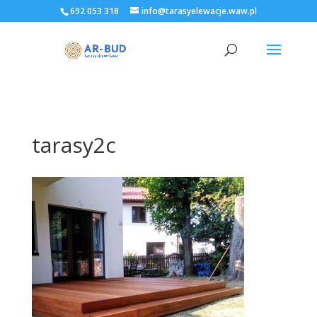
692 053 318
info@tarasyelewacje.waw.pl
tarasy2c