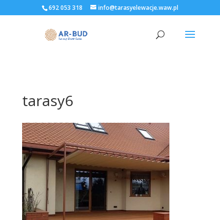
692 053 318
info@tarasyelewacje.waw.pl
tarasy6