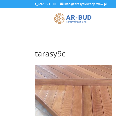
692 053 318
info@tarasyelewacje.waw.pl
tarasy9c