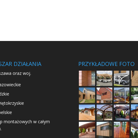
SZAR DZIAŁANIA
PRZYKŁADOWE FOTO
zawa oraz woj.
zowieckie
dzkie
iętokrzyskie
belskie
ip montażowych w całym
.