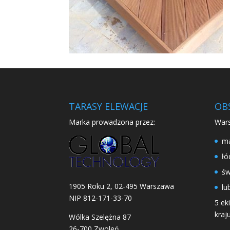
TARASY ELEWACJE
OB
Marka prowadzona przez:
Wars
ma
łó
św
1905 Roku 2, 02-495 Warszawa
lu
NIP 812-171-33-70
5 ek
kraju
Wólka Szelężna 87
26-700 Zwoleń